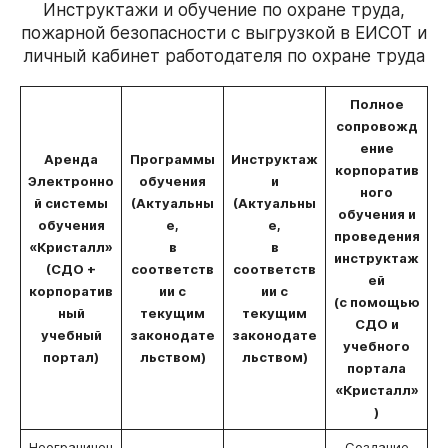
Инструктажи и обучение по охране труда,
пожарной безопасности с выгрузкой в ЕИСОТ и
личный кабинет работодателя по охране труда
Полное
сопровожд
ение
Аренда
Программы
Инструктаж
корпоратив
Электронно
обучения
и
ного
й системы
(Актуальны
(Актуальны
обучения и
обучения
е,
е,
проведения
«Кристалл»
в
в
инструктаж
(СДО +
соответств
соответств
ей
корпоратив
ии с
ии с
(с помощью
ный
текущим
текущим
СДО и
учебный
законодате
законодате
учебного
портал)
льством)
льством)
портала
«Кристалл»
)
Неограничен
Создание