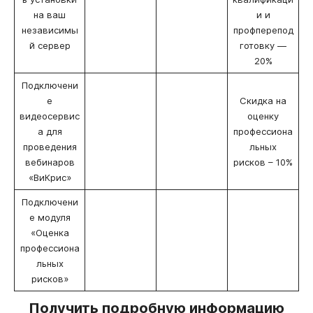
на ваш
и и
независимы
профперепод
й сервер
готовку —
20%
Подключени
е
Скидка на
видеосервис
оценку
а для
профессиона
проведения
льных
вебинаров
рисков – 10%
«ВиКрис»
Подключени
е модуля
«Оценка
профессиона
льных
рисков»
Получить подробную информацию