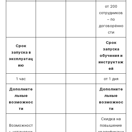
от 200
сотрудников
– по
договорённо
сти
Срок
Срок
запуска
запуска в
обучения и
эксплуатац
инструктаж
ию
ей
1 час
от 1 дня
Дополните
Дополните
льные
льные
возможнос
возможнос
ти
ти
Скидка на
Возможност
повышение
ь установки
квалификаци