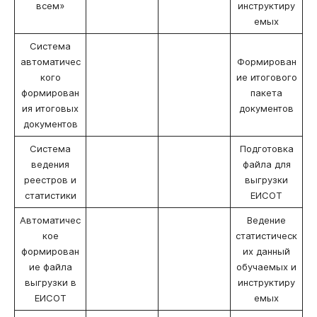
всем»
инструктиру
емых
Система
автоматичес
Формирован
кого
ие итогового
формирован
пакета
ия итоговых
документов
документов
Система
Подготовка
ведения
файла для
реестров и
выгрузки
статистики
ЕИСОТ
Автоматичес
Ведение
кое
статистическ
формирован
их данный
ие файла
обучаемых и
выгрузки в
инструктиру
ЕИСОТ
емых