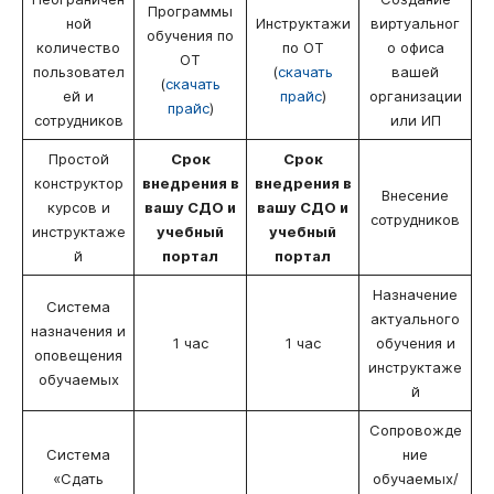
Программы
ной
Инструктажи
виртуальног
обучения по
количество
по ОТ
о офиса
ОТ
пользовател
(
скачать
вашей
(
скачать
ей и
прайс
)
организации
прайс
)
сотрудников
или ИП
Простой
Срок
Срок
конструктор
внедрения в
внедрения в
Внесение
курсов и
вашу СДО и
вашу СДО и
сотрудников
инструктаже
учебный
учебный
й
портал
портал
Назначение
Система
актуального
назначения и
1 час
1 час
обучения и
оповещения
инструктаже
обучаемых
й
Сопровожде
Система
ние
«Сдать
обучаемых/