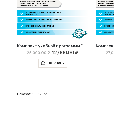
Комплект учебной программы “Повар”
Первоначальная
Текущая
12,000.00
₽
25,000.00
₽
27,
цена
цена:
составляла
12,000.00 ₽.
В КОРЗИНУ
25,000.00 ₽.
Показать: