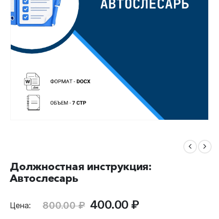
Должностная инструкция:
Автослесарь
Первоначальная
Текущая
400.00
₽
800.00
₽
Цена:
цена
цена: