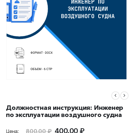
Должностная инструкция: Инженер
по эксплуатации воздушного судна
Первоначальная
Текущая
400.00
₽
800.00
₽
Цена: