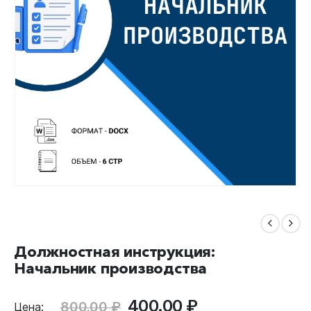
Должностная инструкция:
Начальник производства
Первоначальная
Текущая
400.00
₽
800.00
₽
Цена: