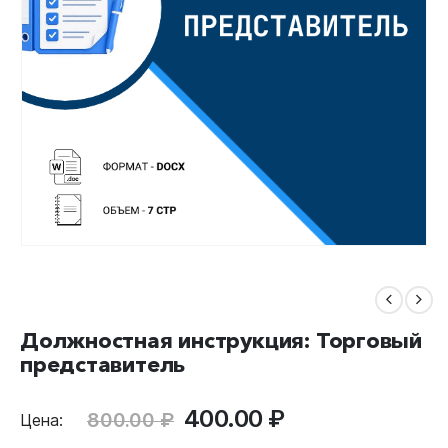
Должностная инструкция: Торговый
представитель
Первоначальная
Текущая
400.00
₽
800.00
₽
Цена:
цена
цена: