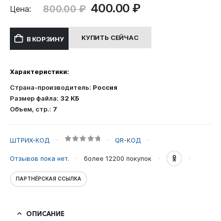
Первоначальная
Текущая
400.00
₽
800.00
₽
Цена:
цена
цена:
составляла
400.00 ₽.
КУПИТЬ СЕЙЧАС
В КОРЗИНУ
800.00 ₽.
Характеристики:
Страна-производитель:
Россия
Размер файла:
32 КБ
Объем, стр.:
7
ШТРИХ-КОД
QR-КОД
0
out of 5
Отзывов пока нет.
более 12200
покупок
ПАРТНЁРСКАЯ ССЫЛКА
ОПИСАНИЕ