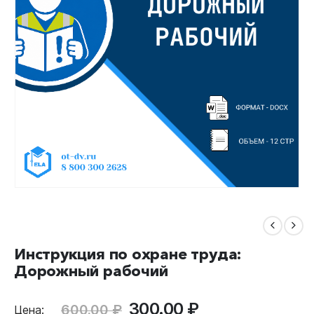
Инструкция по охране труда:
Дорожный рабочий
Первоначальная
Текущая
300.00
₽
600.00
₽
Цена: