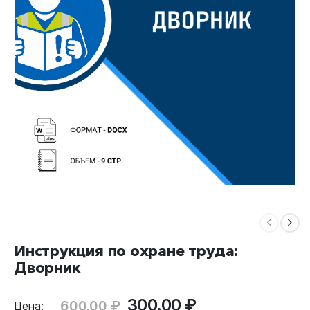
Инструкция по охране труда:
Дворник
Первоначальная
Текущая
300.00
₽
600.00
₽
Цена: