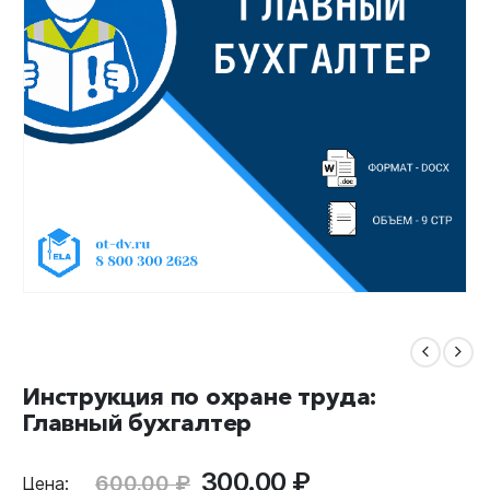
Инструкция по охране труда:
Главный бухгалтер
Первоначальная
Текущая
300.00
₽
600.00
₽
Цена: