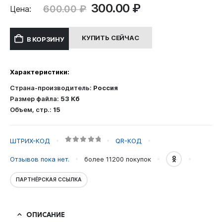
Первоначальная
Текущая
300.00
₽
600.00
₽
Цена:
цена
цена:
составляла
300.00 ₽.
КУПИТЬ СЕЙЧАС
В КОРЗИНУ
600.00 ₽.
Характеристики:
Страна-производитель:
Россия
Размер файла:
53 Кб
Объем, стр.:
15
ШТРИХ-КОД
QR-КОД
0
out of 5
Отзывов пока нет.
более 11200
покупок
ПАРТНЁРСКАЯ ССЫЛКА
ОПИСАНИЕ