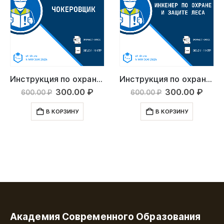
Инструкция по охране труда: Чокеровщик
Инструкция по охране труда: Инженер по охране и защите леса
ьная
ущая
Первоначальная
Текущая
Первоначаль
Тек
300.00
₽
300.00
₽
600.00
₽
600.00
₽
а:
цена
цена:
цена
цена
.00 ₽.
составляла
300.00 ₽.
составляла
300.
В КОРЗИНУ
В КОРЗИНУ
600.00 ₽.
600.00 ₽.
Академия Современного Образования