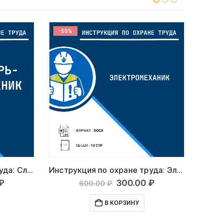
-50%
-50%
Инструкция по охране труда: Слесарь-сантехник
Инструкция по охране труда: Электромеханик
ная
ущая
Первоначальная
Текущая
300.00
₽
600.00
₽
60
:
цена
цена:
00 ₽.
составляла
300.00 ₽.
В КОРЗИНУ
600.00 ₽.