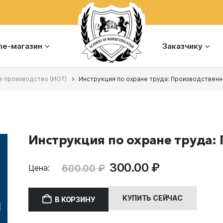
ine-магазин
Заказчику
 производство (ИОТ)
Инструкция по охране труда: Производствен
Инструкция по охране труда:
Первоначальная
Текущая
300.00
₽
600.00
₽
Цена:
цена
цена:
составляла
300.00 ₽.
КУПИТЬ СЕЙЧАС
В КОРЗИНУ
600.00 ₽.