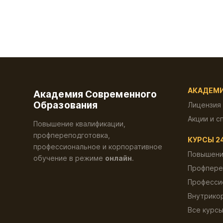
АКАДЕМ
Академия Современного
Образования
Лицензия
Акции и с
Повышение квалификации,
профпереподготовка,
КУРСЫ 2
профессиональное и корпоративное
Повышени
обучение в режиме
онлайн
.
Профпере
Професси
Внутрико
Все курс