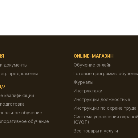
ИЯ
ONLINE-МАГАЗИН
 и документы
Обучение онлайн
пец. предложения
Готовые программы обучени
Журналы
4/7
Инструктажи
е квалификации
Инструкции должностные
подготовка
Инструкции по охране труда
ональное обучение
Система управления охраной
рпоративное обучение
(СУОТ)
ы
Все товары и услуги