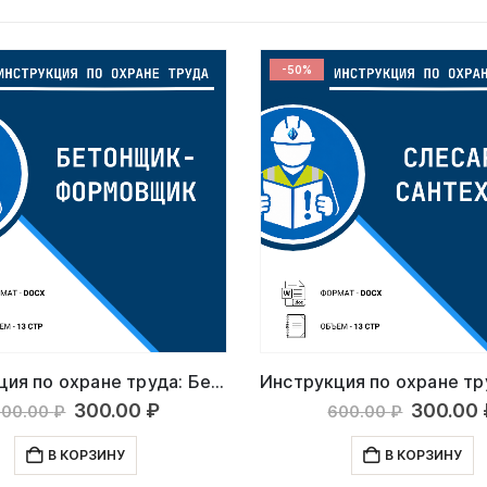
-50%
Инструкция по охране труда: Бетонщик-формовщик
Первоначальная
Текущая
Первоначаль
Тек
300.00
₽
300.00
₽
0
₽
600.00
₽
цена
цена:
цена
цена
составляла
300.00 ₽.
составляла
300.
В КОРЗИНУ
В КОРЗИНУ
600.00 ₽.
600.00 ₽.