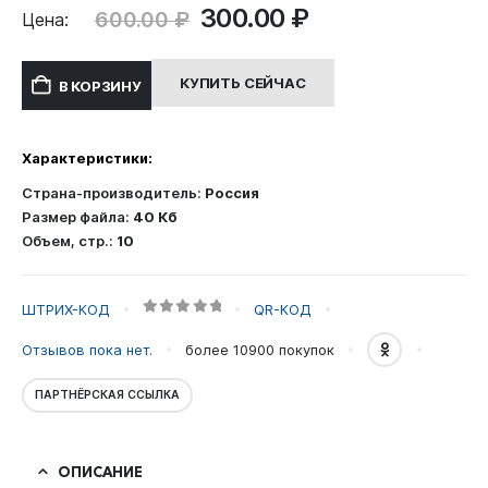
Первоначальная
Текущая
300.00
₽
600.00
₽
Цена:
цена
цена:
составляла
300.00 ₽.
КУПИТЬ СЕЙЧАС
В КОРЗИНУ
600.00 ₽.
Характеристики:
Страна-производитель:
Россия
Размер файла:
40 Кб
Объем, стр.:
10
ШТРИХ-КОД
QR-КОД
0
out of 5
Отзывов пока нет.
более 10900
покупок
ПАРТНЁРСКАЯ ССЫЛКА
ОПИСАНИЕ