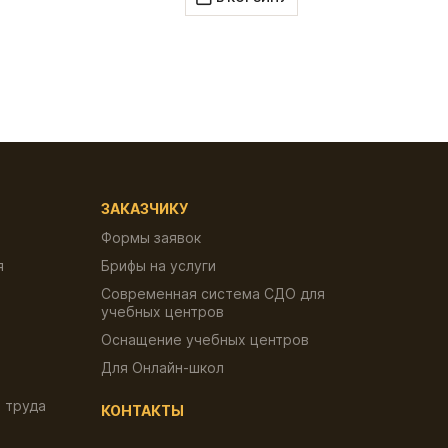
₽.
600.00 ₽.
ЗАКАЗЧИКУ
Формы заявок
я
Брифы на услуги
Современная система СДО для
учебных центров
Оснащение учебных центров
Для Онлайн-школ
 труда
КОНТАКТЫ