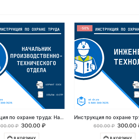
-50%
Инструкция по охране труда: Начальник производственно-технического отдела
Первоначальная
Текущая
Первон
300.00
₽
300.00
600.00
₽
600.00
₽
цена
цена:
цена
составляла
300.00 ₽.
состав
В КОРЗИНУ
В КОРЗИНУ