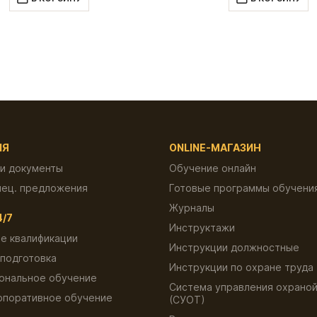
600.00 ₽.
600.00 
ИЯ
ONLINE-МАГАЗИН
 и документы
Обучение онлайн
пец. предложения
Готовые программы обучени
Журналы
4/7
Инструктажи
е квалификации
Инструкции должностные
подготовка
Инструкции по охране труда
ональное обучение
Система управления охраной
рпоративное обучение
(СУОТ)