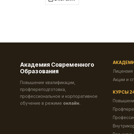
600.00 ₽.
АКАДЕМ
Академия Современного
Образования
Лицензия
Акции и с
Повышение квалификации,
профпереподготовка,
КУРСЫ 2
профессиональное и корпоративное
Повышени
обучение в режиме
онлайн
.
Профпере
Професси
Внутрико