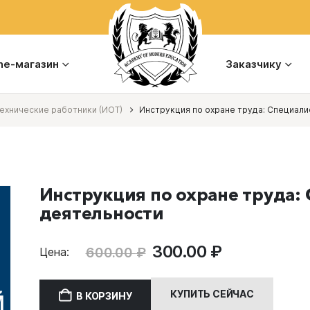
ine-магазин
Заказчику
хнические работники (ИОТ)
Инструкция по охране труда: Специали
Инструкция по охране труда:
деятельности
Первоначальная
Текущая
300.00
₽
600.00
₽
Цена:
цена
цена:
составляла
300.00 ₽.
КУПИТЬ СЕЙЧАС
В КОРЗИНУ
600.00 ₽.