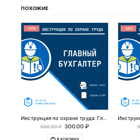
ПОХОЖИЕ
-50%
-50%
Инструкция по охране труда: Начальник лаборатории неразрушающего контроля
Инструкция по охране труда: Главный бухгалтер
льная
кущая
Первоначальная
Текущая
300.00
₽
600.00
₽
на:
цена
цена:
а
0.00 ₽.
составляла
300.00 ₽.
В КОРЗИНУ