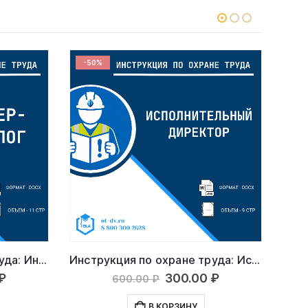
-50%
-5
Инструкция по охране труда: Инженер-технолог
Инструкция по охране труда: Исполнительный директор
ачальная
Текущая
Первоначальная
Текущая
₽
300.00
₽
600.00
₽
цена:
цена
цена:
ляла
300.00 ₽.
составляла
300.00 ₽.
В КОРЗИНУ