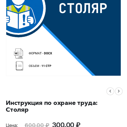
Инструкция по охране труда:
Столяр
Первоначальная
Текущая
300.00
₽
600.00
₽
Цена: