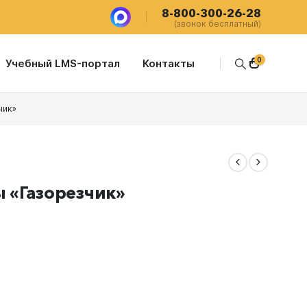
8-800-300-26-28
(звонок бесплатный)
0
Учебный LMS-портал
Контакты
чик»
 «Газорезчик»
щая
.00 ₽.