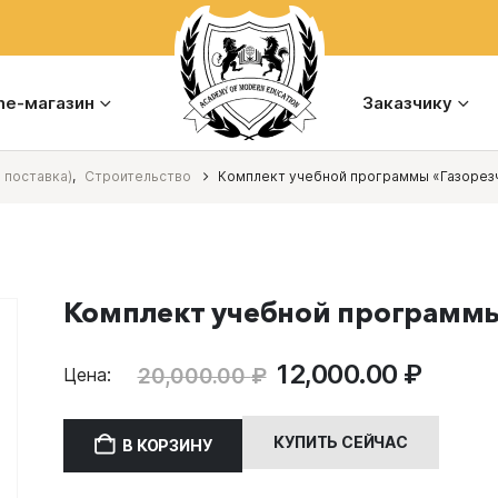
ine-магазин
Заказчику
 поставка)
,
Строительство
Комплект учебной программы «Газорез
Комплект учебной программы
Первоначальная
Теку
12,000.00
₽
20,000.00
₽
Цена:
цена
цена:
составляла
12,000
КУПИТЬ СЕЙЧАС
В КОРЗИНУ
20,000.00 ₽.