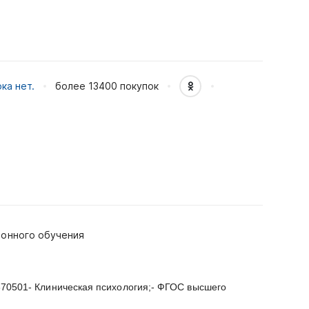
ка нет.
более 13400
покупок
ионного обучения
370501- Клиническая психология;- ФГОС высшего