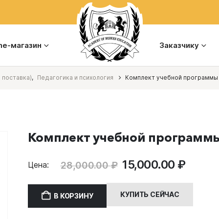
ine-магазин
Заказчику
 поставка)
,
Педагогика и психология
Комплект учебной программы 
Комплект учебной программы
Первоначальная
Теку
15,000.00
₽
28,000.00
₽
Цена:
цена
цена:
составляла
15,000
КУПИТЬ СЕЙЧАС
В КОРЗИНУ
28,000.00 ₽.