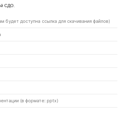
ой СДО.
ам будет доступна ссылка для скачивания файлов)
а
зентации (в формате: pp
t
x)