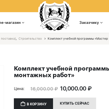
ine-магазин
Заказчику
 поставка)
,
Строительство
Комплект учебной программы «Мастер 
Комплект учебной программы
монтажных работ»
Первоначальная
Теку
10,000.00
₽
16,000.00
₽
Цена:
цена
цена:
составляла
10,000
КУПИТЬ СЕЙЧАС
В КОРЗИНУ
16,000.00 ₽.