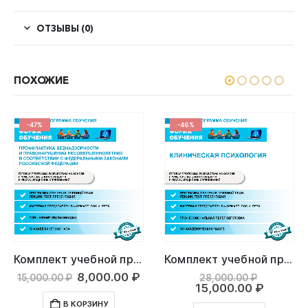
ОТЗЫВЫ (0)
ПОХОЖИЕ
-47%
-46%
Комплект учебной программы «Профилактика безнадзорности и правонарушений несовершеннолетних в соответствии с федеральными законами Российской Федерации»
Комплект учебной программы «Клиническая психология»
ьная
екущая
Первоначальная
Текущая
Первона
8,000.00
₽
15,000.00
₽
28,000.00
₽
ена:
цена
цена:
цена
Текуща
15,000.00
₽
,000.00 ₽.
составляла
8,000.00 ₽.
составл
цена:
В КОРЗИНУ