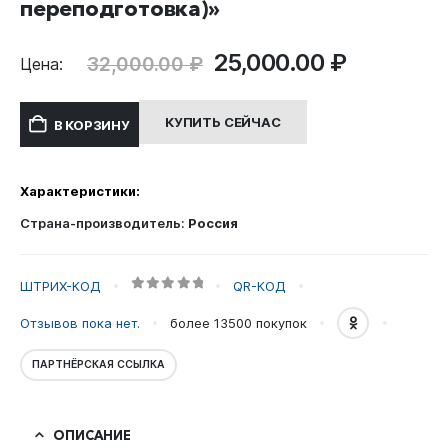
переподготовка)»
Первоначальная
Текуща
25,000.00
₽
32,000.00
₽
Цена:
цена
цена:
составляла
25,000.0
КУПИТЬ СЕЙЧАС
В КОРЗИНУ
32,000.00 ₽.
Характеристики:
Страна-производитель:
Россия
ШТРИХ-КОД
QR-КОД
0
out of 5
Отзывов пока нет.
более 13500
покупок
ПАРТНЁРСКАЯ ССЫЛКА
ОПИСАНИЕ