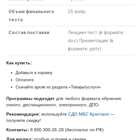
Объем финального
25 вопр.
теста
Состав поставки
Лекции+тест
(в
формате
:
doc)
Презентация (в
формате: pp
t
x)
Как купить:
Добавьте в корзину
Оплатите
Скачайте архив из раздела «Товары/услуги»
Программы подходят
для любого формата обучения:
очного, дистанционного, электронного, ДПО.
Рекомендация:
используйте
СДО МБС Кристалл
—
получите скидку!
Контакты:
8 800 300-26-28 (бесплатно по РФ)
Для юрлиц:
особые условия и скидки.