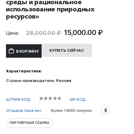
среды и рациональное
использование природных
ресурсов»
Первоначальная
Текущая
15,000.00
₽
28,000.00
₽
Цена:
цена
цена:
составляла
15,000.00
КУПИТЬ СЕЙЧАС
В КОРЗИНУ
28,000.00 ₽.
Характеристики:
Страна-производитель:
Россия
ШТРИХ-КОД
QR-КОД
0
out of 5
Отзывов пока нет.
более 13600
покупок
ПАРТНЁРСКАЯ ССЫЛКА