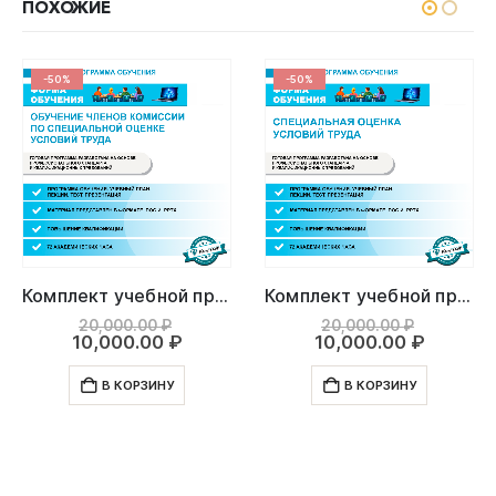
ПОХОЖИЕ
-50%
-50%
Комплект учебной программы “Обучение членов комиссии по специальной оценке условий труда”
Комплект учебной программы “Специальная оценка условий труда”
ачальная
Первоначальная
Первона
20,000.00
₽
20,000.00
₽
ая
цена
Текущая
цена
Текуща
10,000.00
₽
10,000.00
₽
ляла
составляла
цена:
составл
цена:
00 ₽.
.00 ₽.
20,000.00 ₽.
10,000.00 ₽.
20,000.0
10,000.
В КОРЗИНУ
В КОРЗИНУ