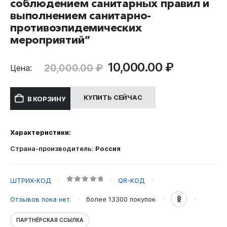
соблюдением санитарных правил и
выполнением санитарно-
противоэпидемических
мероприятий”
Первоначальная
Текущая
10,000.00
₽
20,000.00
₽
Цена:
цена
цена:
составляла
10,000.00
КУПИТЬ СЕЙЧАС
В КОРЗИНУ
20,000.00 ₽.
Характеристики:
Страна-производитель:
Россия
ШТРИХ-КОД
QR-КОД
0
out of 5
Отзывов пока нет.
более 13300
покупок
ПАРТНЁРСКАЯ ССЫЛКА