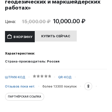
геодезических и маркшейдерских
работах»
Первоначальная
Текущая
10,000.00
₽
15,000.00
₽
Цена:
цена
цена:
составляла
10,000.00
КУПИТЬ СЕЙЧАС
В КОРЗИНУ
15,000.00 ₽.
Характеристики:
Страна-производитель:
Россия
ШТРИХ-КОД
QR-КОД
0
out of 5
Отзывов пока нет.
более 13300
покупок
ПАРТНЁРСКАЯ ССЫЛКА