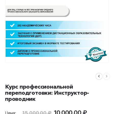
Курс профессиональной
переподготовки: Инструктор-
проводник
Первоначальная
Текущая
10,000.00
₽
15,000.00
₽
Цена: