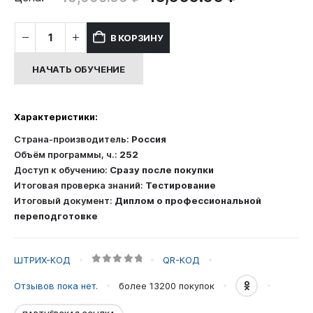
цена
цена:
составляла
10,000.00
Количество
В КОРЗИНУ
15,000.00 ₽.
товара
Курс
НАЧАТЬ ОБУЧЕНИЕ
профессиональной
переподготовки:
Инструктор-
Характеристики:
проводник
Страна-производитель:
Россия
Объём программы, ч.:
252
Доступ к обучению:
Сразу после покупки
Итоговая проверка знаний:
Тестирование
Итоговый документ:
Диплом о профессиональной
переподготовке
ШТРИХ-КОД
QR-КОД
0
out of 5
Отзывов пока нет.
более 13200
покупок