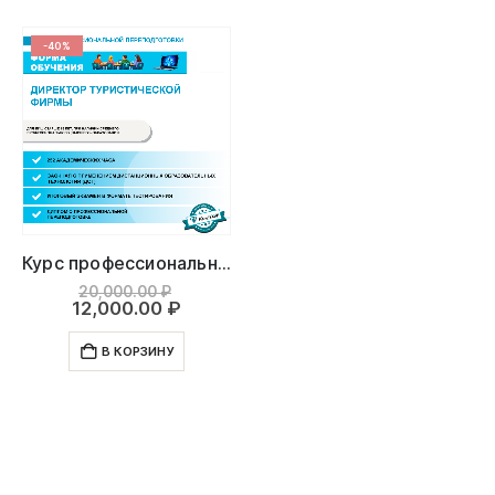
-40%
Курс профессиональной переподготовки: Директор туристической фирмы
Первоначальная
20,000.00
₽
цена
Текущая
12,000.00
₽
составляла
цена:
20,000.00 ₽.
12,000.00 ₽.
В КОРЗИНУ