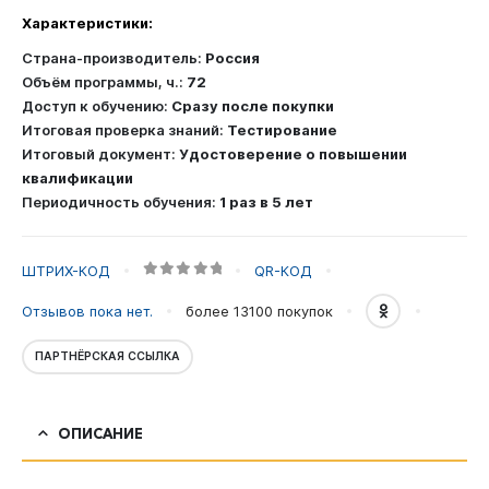
лиц,
Характеристики:
ответственных
за
Страна-производитель:
Россия
обеспечение
Объём программы, ч.:
72
пожарной
Доступ к обучению:
Сразу после покупки
безопасности
Итоговая проверка знаний:
Тестирование
на
Итоговый документ:
Удостоверение о повышении
объектах
квалификации
защиты,
Периодичность обучения:
1 раз в 5 лет
в
которых
могут
ШТРИХ-КОД
QR-КОД
0
out of 5
одновременно
Отзывов пока нет.
более 13100
покупок
находиться
50
ПАРТНЁРСКАЯ ССЫЛКА
и
более
человек,
ОПИСАНИЕ
объектах
защиты,
отнесенных