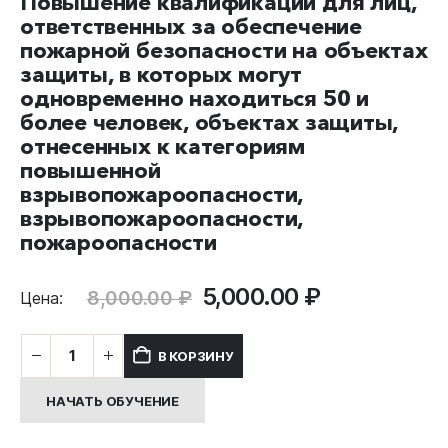
Повышение квалификации для лиц,
ответственных за обеспечение
пожарной безопасности на объектах
защиты, в которых могут
одновременно находиться 50 и
более человек, объектах защиты,
отнесенных к категориям
повышенной
взрывопожароопасности,
взрывопожароопасности,
пожароопасности
Первоначальная
Текущая
5,000.00
₽
8,000.00
₽
Цена:
цена
цена:
составляла
5,000.00 ₽.
Количество
В КОРЗИНУ
8,000.00 ₽.
товара
Повышение
НАЧАТЬ ОБУЧЕНИЕ
квалификации
для