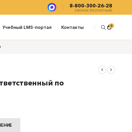
8-800-300-26-28
(звонок бесплатный)
0
Учебный LMS-портал
Контакты
и
тветственный по
я
 ₽.
ЧЕНИЕ