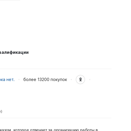
квалификации
ка нет.
более 13200
покупок
)
казом, которое отвечает за организацию работы в