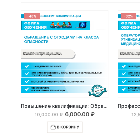
-40%
-32%
Повышение квалификации: Обращение с отходами I-IV класса опасности
Первоначальная
Текущая
6,000.00
₽
10,000.00
₽
12,
цена
цена:
составляла
6,000.00 ₽.
В КОРЗИНУ
10,000.00 ₽.