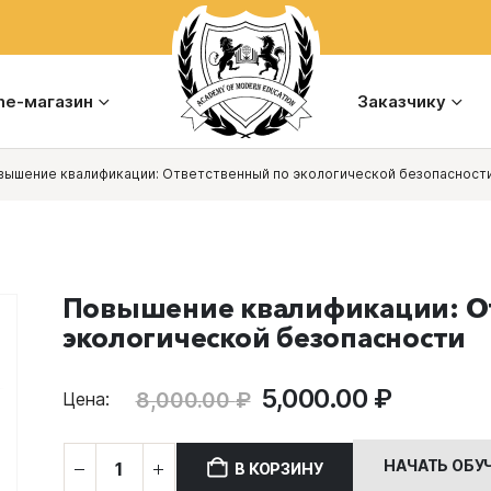
ine-магазин
Заказчику
вышение квалификации: Ответственный по экологической безопасност
Повышение квалификации: О
экологической безопасности
Первоначальная
Текуща
5,000.00
₽
8,000.00
₽
Цена:
цена
цена:
составляла
5,000.00
Количество
НАЧАТЬ ОБУ
В КОРЗИНУ
8,000.00 ₽.
товара