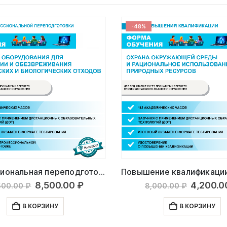
-48%
Профессиональная переподготовка: Оператор оборудования для утилизации и обезвреживания медицинских и биологических отходов
Первоначальная
Текущая
Первон
8,500.00
₽
4,200.
500.00
₽
8,000.00
₽
цена
цена:
цена
составляла
8,500.00 ₽.
состав
В КОРЗИНУ
В КОРЗИНУ
12,500.00 ₽.
8,000.00