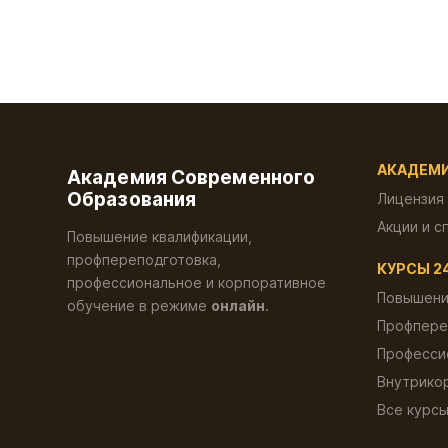
АКАДЕМ
Академия Современного
Образования
Лицензия
Акции и с
Повышение квалификации,
профпереподготовка,
КУРСЫ 2
профессиональное и корпоративное
Повышени
обучение в режиме
онлайн
.
Профпере
Професси
Внутрико
Все курс