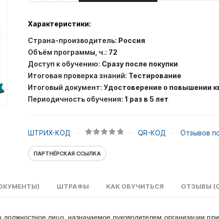
Повышение
квалификации:
Характеристики:
Ответственный
Страна-производитель:
Россия
по
Объём программы, ч.:
72
экологической
Доступ к обучению:
Сразу после покупки
безопасности
Итоговая проверка знаний:
Тестирование
Итоговый документ:
Удостоверение о повышении 
Периодичность обучения:
1 раз в 5 лет
ШТРИХ-КОД
QR-КОД
Отзывов по
0
out of 5
ПАРТНЁРСКАЯ ССЫЛКА
ОКУМЕНТЫ)
ШТРАФЫ
КАК ОБУЧИТЬСЯ
ОТЗЫВЫ (0
о должностное лицо, назначаемое руководителем организации при