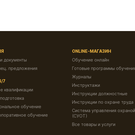
ИЯ
ONLINE-МАГАЗИН
 и документы
Обучение онлайн
пец. предложения
Готовые программы обучени
Журналы
4/7
Инструктажи
е квалификации
Инструкции должностные
подготовка
Инструкции по охране труда
ональное обучение
Система управления охраной
рпоративное обучение
(СУОТ)
ы
Все товары и услуги