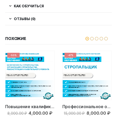
КАК ОБУЧИТЬСЯ
ОТЗЫВЫ (0)
ПОХОЖИЕ
-50%
-47%
Повышение квалификации: Безопасность строительства. Организация строительства, реконструкции и капитального ремонта
Профессиональное обучение: Стропальщик
ьная
екущая
Первоначальная
Текущая
Первоначаль
Те
4,000.00
₽
8,000.00
₽
8,000.00
₽
15,000.00
₽