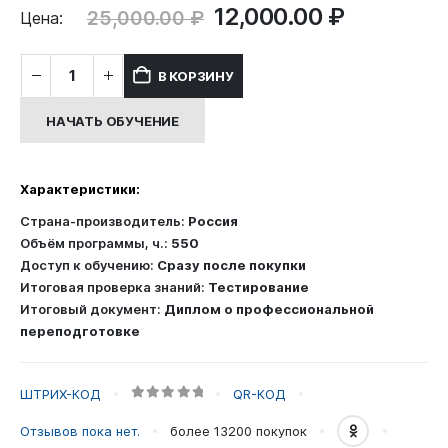
Первоначальная
Текущая
12,000.00
₽
25,000.00
₽
Цена:
цена
цена:
составляла
12,000.00
Количество
В КОРЗИНУ
25,000.00 ₽.
товара
Профессиональная
НАЧАТЬ ОБУЧЕНИЕ
переподготовка:
Инженер
гражданского
Характеристики:
и
промышленного
Страна-производитель:
Россия
строительства
Объём программы, ч.:
550
Доступ к обучению:
Сразу после покупки
Итоговая проверка знаний:
Тестирование
Итоговый документ:
Диплом о профессиональной
переподготовке
ШТРИХ-КОД
QR-КОД
0
out of 5
Отзывов пока нет.
более 13200
покупок