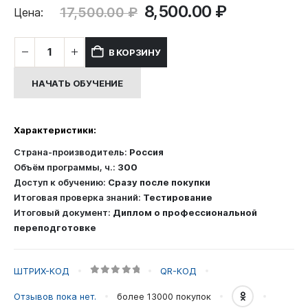
Первоначальная
Текущая
8,500.00
₽
17,500.00
₽
Цена:
цена
цена:
составляла
8,500.00 ₽
Количество
В КОРЗИНУ
17,500.00 ₽.
товара
Профессиональная
НАЧАТЬ ОБУЧЕНИЕ
переподготовка:
Педагогика
дополнительного
Характеристики:
образования
детей
Страна-производитель:
Россия
и
Объём программы, ч.:
300
взрослых
Доступ к обучению:
Сразу после покупки
Итоговая проверка знаний:
Тестирование
Итоговый документ:
Диплом о профессиональной
переподготовке
ШТРИХ-КОД
QR-КОД
0
out of 5
Отзывов пока нет.
более 13000
покупок