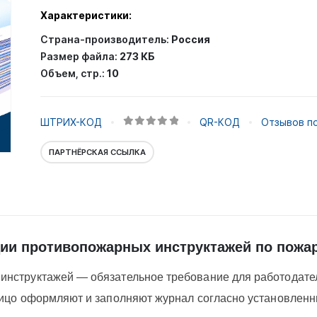
Характеристики:
Страна-производитель:
Россия
Размер файла:
273 КБ
Объем, стр.:
10
ШТРИХ-КОД
QR-КОД
Отзывов по
0
out of 5
ПАРТНЁРСКАЯ ССЫЛКА
ии противопожарных инструктажей по пожа
нструктажей — обязательное требование для работодател
лицо оформляют и заполняют журнал согласно установлен