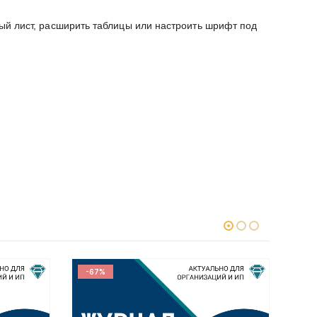
ный лист, расширить таблицы или настроить шрифт под
-67%
-6