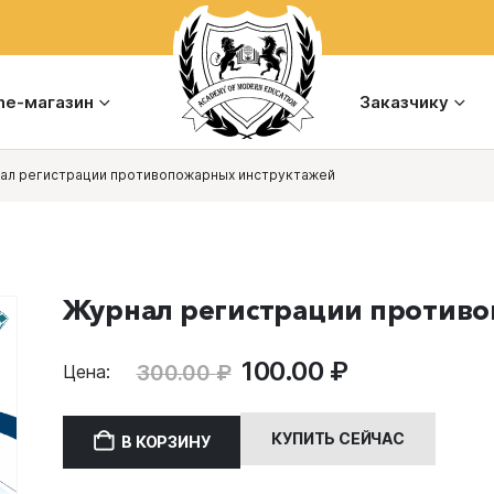
ine-магазин
Заказчику
ал регистрации противопожарных инструктажей
Журнал регистрации против
Первоначальная
Текущая
100.00
₽
300.00
₽
Цена:
цена
цена:
составляла
100.00 ₽.
КУПИТЬ СЕЙЧАС
В КОРЗИНУ
300.00 ₽.