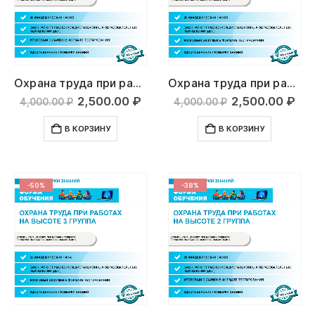
Охрана труда при работах на высоте 1 группа
Охрана труда при работах на высоте с применением средств подмащивания
Первоначальная
Текущая
Первоначаль
Те
2,500.00
₽
2,500.00
₽
4,000.00
₽
4,000.00
₽
цена
цена:
цена
цен
составляла
2,500.00 ₽.
составляла
2,5
В КОРЗИНУ
В КОРЗИНУ
4,000.00 ₽.
4,000.00 ₽.
-50%
-38%