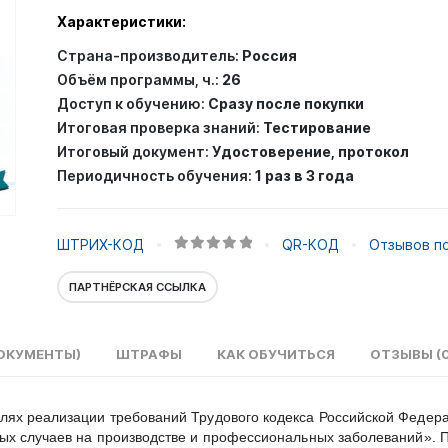
труда
Характеристики:
при
Страна-производитель:
Россия
работах
Объём программы, ч.:
26
на
Доступ к обучению:
Сразу после покупки
высоте
Итоговая проверка знаний:
Тестирование
1
Итоговый документ:
Удостоверение, протокол
группа
Периодичность обучения:
1 раз в 3 года
ШТРИХ-КОД
QR-КОД
Отзывов по
0
out of 5
ПАРТНЁРСКАЯ ССЫЛКА
ОКУМЕНТЫ)
ШТРАФЫ
КАК ОБУЧИТЬСЯ
ОТЗЫВЫ (0
ях реализации требований Трудового кодекса Российской Федерац
ых случаев на производстве и профессиональных заболеваний». 