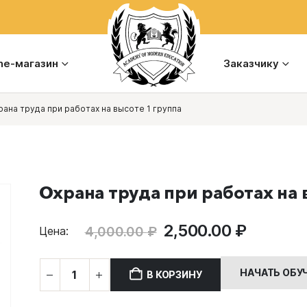
ine-магазин
Заказчику
рана труда при работах на высоте 1 группа
Охрана труда при работах на 
Первоначальная
Текуща
2,500.00
₽
4,000.00
₽
Цена:
цена
цена:
составляла
2,500.0
Количество
НАЧАТЬ ОБУ
В КОРЗИНУ
4,000.00 ₽.
товара
Охрана