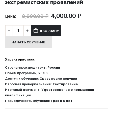
экстремистских проявлений
Первоначальная
Текущая
4,000.00
₽
8,000.00
₽
Цена:
цена
цена:
составляла
4,000.00 ₽
Количество
В КОРЗИНУ
8,000.00 ₽.
товара
Антитеррористическая
НАЧАТЬ ОБУЧЕНИЕ
защищенность
организаций
от
Характеристики:
террористических
угроз
Страна-производитель:
Россия
и
Объём программы, ч.:
36
иных
Доступ к обучению:
Сразу после покупки
экстремистских
Итоговая проверка знаний:
Тестирование
проявлений
Итоговый документ:
Удостоверение о повышении
квалификации
Периодичность обучения:
1 раз в 5 лет