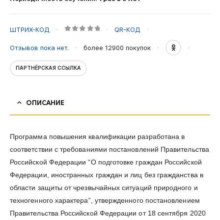
глав
местных
администраций
ШТРИХ-КОД
QR-КОД
0
out of 5
Отзывов пока нет.
более 12900
покупок
ПАРТНЁРСКАЯ ССЫЛКА
ОПИСАНИЕ
Программа повышения квалификации разработана в
соответствии с требованиями постановлений Правительства
Российской Федерации “О подготовке граждан Российской
Федерации, иностранных граждан и лиц без гражданства в
области защиты от чрезвычайных ситуаций природного и
техногенного характера”, утвержденного постановлением
Правительства Российской Федерации от 18 сентября 2020