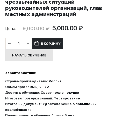
чрезвычайных ситуаций
руководителей организаций, глав
местных администраций
Первоначальная
Текущая
5,000.00
₽
9,000.00
₽
Цена:
цена
цена:
составляла
5,000.00 ₽.
Количество
В КОРЗИНУ
9,000.00 ₽.
товара
Обучение
НАЧАТЬ ОБУЧЕНИЕ
в
области
гражданской
Характеристики:
обороны
и
Страна-производитель:
Россия
защиты
Объём программы, ч.:
72
от
Доступ к обучению:
Сразу после покупки
чрезвычайных
Итоговая проверка знаний:
Тестирование
ситуаций
Итоговый документ:
Удостоверение о повышении
руководителей
квалификации
организаций,
Периодичность обучения:
1 раз в 5 лет