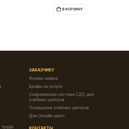
цена:
цена
цена:
ляла
400.00 ₽.
составляла
400.00 ₽.
В КОРЗИНУ
₽.
800.00 ₽.
ЗАКАЗЧИКУ
Формы заявок
я
Брифы на услуги
Современная система СДО для
учебных центров
Оснащение учебных центров
Для Онлайн-школ
 труда
КОНТАКТЫ