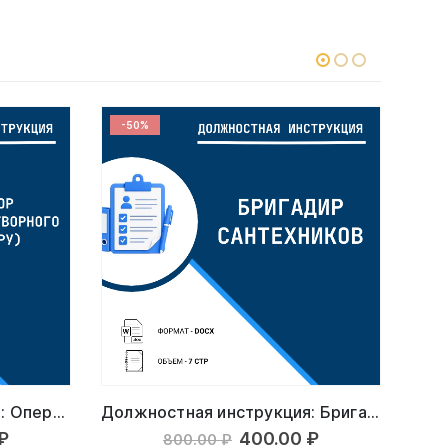
-50%
-5
Должностная инструкция: Оператор бетонно-растворного узла (БРУ)
Должностная инструкция: Бригадир сантехников
ачальная
Текущая
Первоначальная
Текущая
₽
400.00
₽
800.00
₽