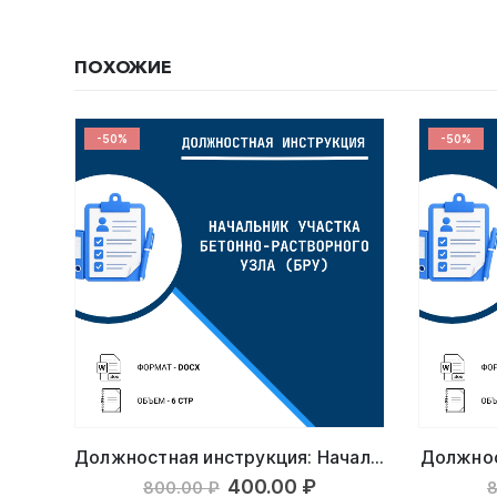
ПОХОЖИЕ
-50%
-50%
Должностная инструкция: Бригадир
Должностная инструкция: Начальник участка бетонно-растворного узла (БРУ)
Должнос
ьная
кущая
Первоначальная
Текущая
400.00
₽
800.00
₽