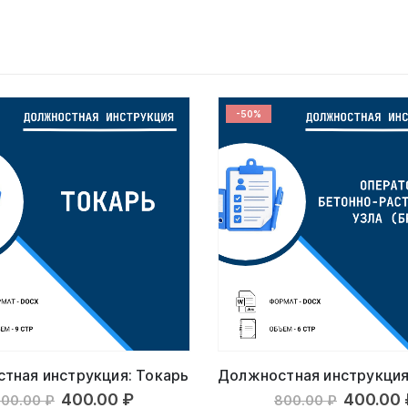
-50%
тная инструкция: Токарь
Первоначальная
Текущая
Первон
400.00
₽
400.00
800.00
₽
800.00
₽