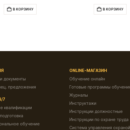
цена
цена:
цена
составляла
400.00 ₽.
состав
В КОРЗИНУ
В КОРЗИНУ
800.00 ₽.
800.00 
ИЯ
ONLINE-МАГАЗИН
 и документы
Обучение онлайн
пец. предложения
Готовые программы обучени
Журналы
4/7
Инструктажи
е квалификации
Инструкции должностные
подготовка
Инструкции по охране труда
ональное обучение
Система управления охраной