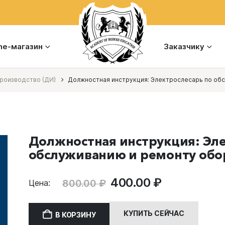
ine-магазин
Заказчику
роизводство (ДИ)
Должностная инструкция: Электрослесарь по об
Должностная инструкция: Эле
обслуживанию и ремонту обо
Первоначальная
Текущая
400.00
₽
800.00
₽
Цена:
цена
цена:
составляла
400.00 ₽.
КУПИТЬ СЕЙЧАС
В КОРЗИНУ
800.00 ₽.