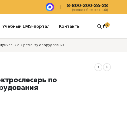
8-800-300-26-28
(звонок бесплатный)
0
Учебный LMS-портал
Контакты
служиванию и ремонту оборудования
ктрослесарь по
рудования