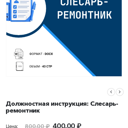
Должностная инструкция: Слесарь-
ремонтник
Первоначальная
Текущая
400.00
₽
800.00
₽
Цена: