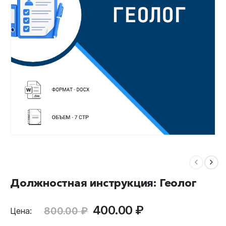
Должностная инструкция: Геолог
Первоначальная
Текущая
400.00
₽
800.00
₽
Цена:
цена
цена: