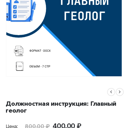
Должностная инструкция: Главный
геолог
Первоначальная
Текущая
400.00
₽
800.00
₽
Цена: