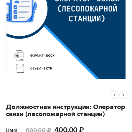
Должностная инструкция: Оператор
связи (лесопожарной станции)
Первоначальная
Текущая
400.00
₽
800.00
₽
Цена: