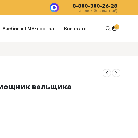
8-800-300-26-28
(звонок бесплатный)
0
Учебный LMS-портал
Контакты
омощник вальщика