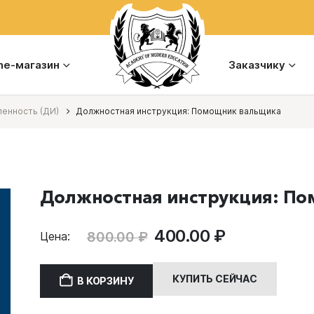
ine-магазин
Заказчику
енность (ДИ)
Должностная инструкция: Помощник вальщика
Должностная инструкция: П
Первоначальная
Текущая
400.00
₽
800.00
₽
Цена:
цена
цена:
составляла
400.00 ₽.
КУПИТЬ СЕЙЧАС
В КОРЗИНУ
800.00 ₽.