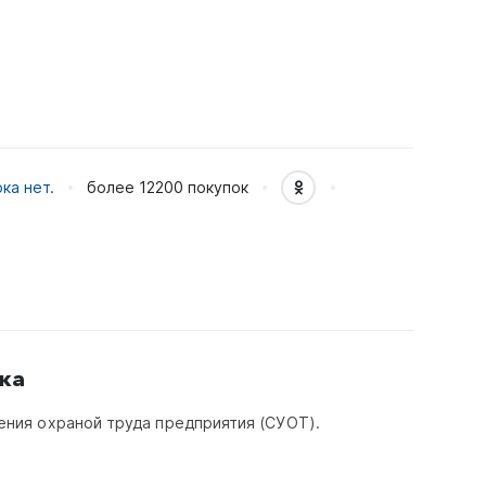
ка нет.
более 12200
покупок
ка
ния охраной труда предприятия (СУОТ).