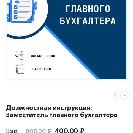
Должностная инструкция:
Заместитель главного бухгалтера
Первоначальная
Текущая
400.00
₽
800.00
₽
Цена: