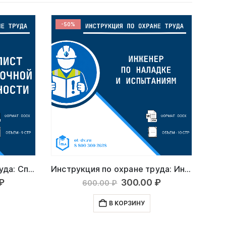
-50%
-5
Инструкция по охране труда: Специалист по закупочной деятельности
Инструкция по охране труда: Инженер по наладке и испытаниям
ачальная
Текущая
Первоначальная
Текущая
₽
300.00
₽
600.00
₽
цена:
цена
цена:
ляла
300.00 ₽.
составляла
300.00 ₽.
В КОРЗИНУ
₽.
600.00 ₽.