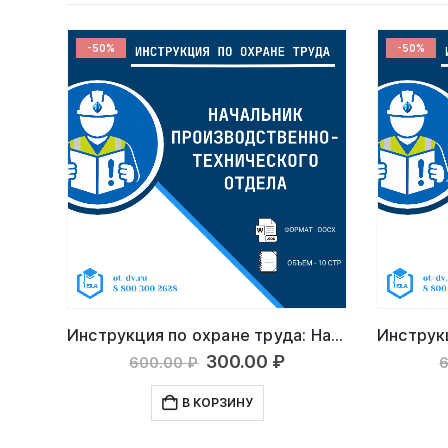
-50%
-50%
Инструкция по охране труда: Энергетик
Инструкция по охране труда: Начальник производственно-технического отдела
льная
кущая
Первоначальная
Текущая
300.00
₽
600.00
₽
на:
цена
цена:
а
0.00 ₽.
составляла
300.00 ₽.
В КОРЗИНУ
600.00 ₽.