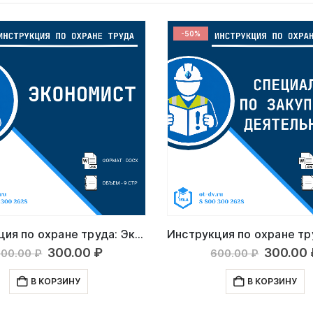
-50%
Инструкция по охране труда: Экономист
Первоначальная
Текущая
Первон
300.00
₽
300.00
600.00
₽
600.00
₽
цена
цена:
цена
составляла
300.00 ₽.
состав
В КОРЗИНУ
В КОРЗИНУ
600.00 ₽.
600.00 