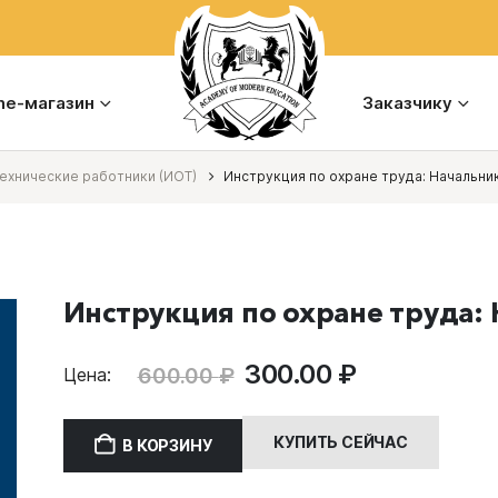
ine-магазин
Заказчику
хнические работники (ИОТ)
Инструкция по охране труда: Начальни
Инструкция по охране труда:
Первоначальная
Текущая
300.00
₽
600.00
₽
Цена:
цена
цена:
составляла
300.00 ₽.
КУПИТЬ СЕЙЧАС
В КОРЗИНУ
600.00 ₽.