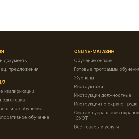
ИЯ
ONLINE-МАГАЗИН
 и документы
Обучение онлайн
пец. предложения
Готовые программы обучени
Журналы
4/7
Инструктажи
е квалификации
Инструкции должностные
подготовка
Инструкции по охране труда
ональное обучение
Система управления охраной
рпоративное обучение
(СУОТ)
ы
Все товары и услуги