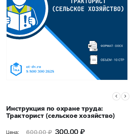
Инструкция по охране труда:
Тракторист (сельское хозяйство)
Первоначальная
Текущая
300.00
₽
600.00
₽
Цена: