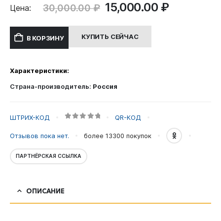
Первоначальная
Текущая
15,000.00
₽
30,000.00
₽
Цена:
цена
цена:
составляла
15,000.00
КУПИТЬ СЕЙЧАС
В КОРЗИНУ
30,000.00 ₽.
Характеристики:
Страна-производитель:
Россия
ШТРИХ-КОД
QR-КОД
0
out of 5
Отзывов пока нет.
более 13300
покупок
ПАРТНЁРСКАЯ ССЫЛКА
ОПИСАНИЕ