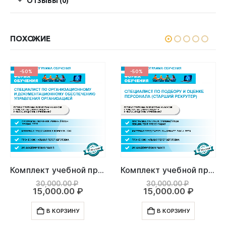
ОТЗЫВЫ (0)
ПОХОЖИЕ
-50%
-50%
Комплект учебной программы “Специалист по организационному и документационному обеспечению управления организацией”
Комплект учебной программы “Специалист по подбору и оценке персонала (Старший рекрутер)”
ачальная
Первоначальная
Первона
30,000.00
₽
30,000.00
₽
ая
цена
Текущая
цена
Текуща
15,000.00
₽
15,000.00
₽
ляла
составляла
цена:
составл
цена:
00 ₽.
.00 ₽.
30,000.00 ₽.
15,000.00 ₽.
30,000.0
15,000.
В КОРЗИНУ
В КОРЗИНУ