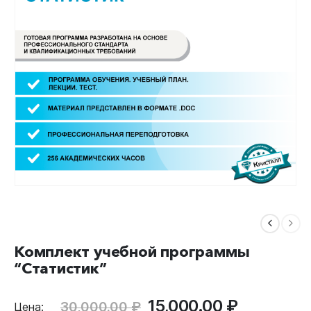
Комплект учебной программы
“Статистик”
Первоначальная
Текущая
15,000.00
₽
30,000.00
₽
Цена: