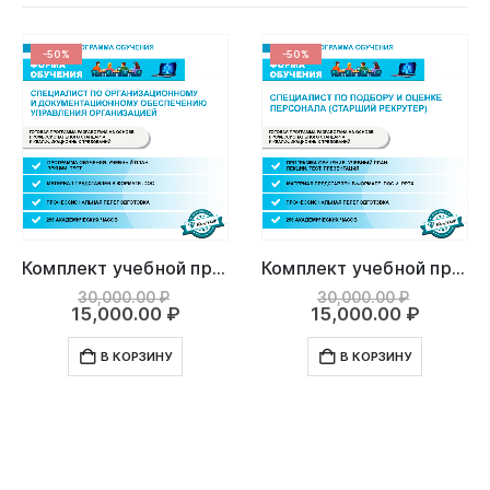
-50%
-50%
Комплект учебной программы “Специалист по организационному и документационному обеспечению управления организацией”
Комплект учебной программы “Специалист по подбору и оценке персонала (Старший рекрутер)”
ачальная
Первоначальная
Первона
30,000.00
₽
30,000.00
₽
ая
цена
Текущая
цена
Текуща
15,000.00
₽
15,000.00
₽
ляла
составляла
цена:
составл
цена:
00 ₽.
.00 ₽.
30,000.00 ₽.
15,000.00 ₽.
30,000.0
15,000.
В КОРЗИНУ
В КОРЗИНУ