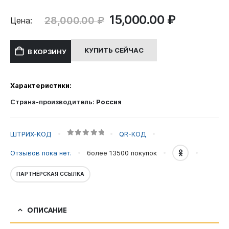
Первоначальная
Текущая
15,000.00
₽
28,000.00
₽
Цена:
цена
цена:
составляла
15,000.00
КУПИТЬ СЕЙЧАС
В КОРЗИНУ
28,000.00 ₽.
Характеристики:
Страна-производитель:
Россия
ШТРИХ-КОД
QR-КОД
0
out of 5
Отзывов пока нет.
более 13500
покупок
ПАРТНЁРСКАЯ ССЫЛКА
ОПИСАНИЕ