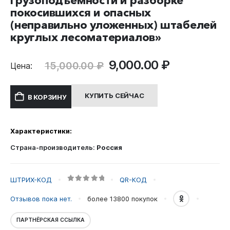
грузоподъемности и разборке
покосившихся и опасных
(неправильно уложенных) штабелей
круглых лесоматериалов»
Первоначальная
Текущая
9,000.00
₽
15,000.00
₽
Цена:
цена
цена:
составляла
9,000.00 ₽
КУПИТЬ СЕЙЧАС
В КОРЗИНУ
15,000.00 ₽.
Характеристики:
Страна-производитель:
Россия
ШТРИХ-КОД
QR-КОД
0
out of 5
Отзывов пока нет.
более 13800
покупок
ПАРТНЁРСКАЯ ССЫЛКА