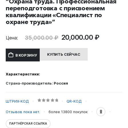
“Охрана труда. Профессиональная
переподготовка с присвоением
квалификации «Специалист по
охране труда»”
Первоначальная
Текуща
20,000.00
₽
35,000.00
₽
Цена:
цена
цена:
составляла
20,000.0
КУПИТЬ СЕЙЧАС
В КОРЗИНУ
35,000.00 ₽.
Характеристики:
Страна-производитель:
Россия
ШТРИХ-КОД
QR-КОД
0
out of 5
Отзывов пока нет.
более 13800
покупок
ПАРТНЁРСКАЯ ССЫЛКА