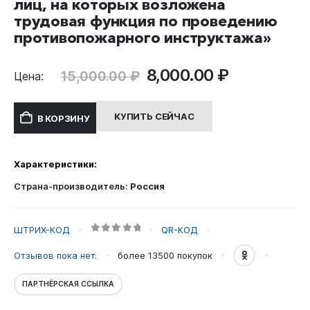
лиц, на которых возложена
трудовая функция по проведению
противопожарного инструктажа»
Первоначальная
Текущая
8,000.00
₽
15,000.00
₽
Цена:
цена
цена:
составляла
8,000.00 ₽
КУПИТЬ СЕЙЧАС
В КОРЗИНУ
15,000.00 ₽.
Характеристики:
Страна-производитель:
Россия
ШТРИХ-КОД
QR-КОД
0
out of 5
Отзывов пока нет.
более 13500
покупок
ПАРТНЁРСКАЯ ССЫЛКА