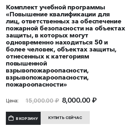
Комплект учебной программы
«Повышение квалификации для
лиц, ответственных за обеспечение
пожарной безопасности на объектах
защиты, в которых могут
одновременно находиться 50 и
более человек, объектах защиты,
отнесенных к категориям
повышенной
взрывопожароопасности,
взрывопожароопасности,
пожароопасности»
Первоначальная
Текущая
8,000.00
₽
15,000.00
₽
Цена:
цена
цена:
составляла
8,000.00 ₽
КУПИТЬ СЕЙЧАС
В КОРЗИНУ
15,000.00 ₽.