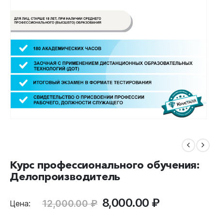
Курс профессионального обучения:
Делопроизводитель
Первоначальная
Текущая
8,000.00
₽
12,000.00
₽
Цена:
цена
цена: