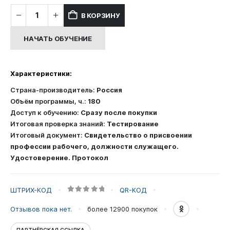
составляла
8,000.00 ₽
Количество
В КОРЗИНУ
12,000.00 ₽.
товара
Курс
НАЧАТЬ ОБУЧЕНИЕ
профессионального
обучения:
Делопроизводитель
Характеристики:
Страна-производитель:
Россия
Объём программы, ч.:
180
Доступ к обучению:
Сразу после покупки
Итоговая проверка знаний:
Тестирование
Итоговый документ:
Свидетельство о присвоении
профессии рабочего, должности служащего.
Удостоверение. Протокол
ШТРИХ-КОД
QR-КОД
0
out of 5
Отзывов пока нет.
более 12900
покупок