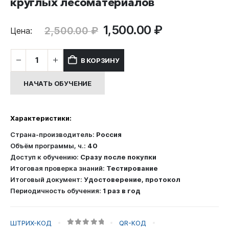
круглых лесоматериалов
Первоначальная
Текущая
1,500.00
₽
2,500.00
₽
Цена:
цена
цена:
составляла
1,500.00 ₽.
Количество
В КОРЗИНУ
2,500.00 ₽.
товара
Обучение
НАЧАТЬ ОБУЧЕНИЕ
безопасным
методам
и
Характеристики:
приемам
выполнения
Страна-производитель:
Россия
работ
Объём программы, ч.:
40
повышенной
Доступ к обучению:
Сразу после покупки
опасности,
Итоговая проверка знаний:
Тестирование
к
Итоговый документ:
Удостоверение, протокол
которым
Периодичность обучения:
1 раз в год
предъявляются
дополнительные
требования
ШТРИХ-КОД
QR-КОД