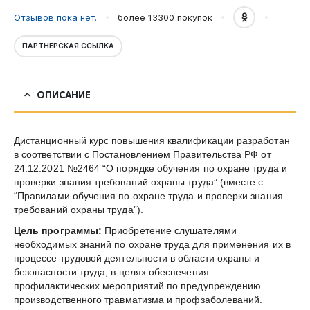
0
out of 5
в
Отзывов пока нет.
более 13300
покупок
соответствии
с
ПАРТНЁРСКАЯ ССЫЛКА
нормативными
правовыми
актами,
ОПИСАНИЕ
содержащими
государственные
нормативные
Дистанционный курс повышения квалификации разработан
требования
в соответствии с Постановлением Правительства РФ от
охраны
24.12.2021 №2464 “О порядке обучения по охране труда и
труда.
проверки знания требований охраны труда” (вместе с
Безопасные
“Правилами обучения по охране труда и проверки знания
методы
требований охраны труда”).
и
Цель программы:
Приобретение слушателями
приемы
необходимых знаний по охране труда для применения их в
работ
процессе трудовой деятельности в области охраны и
по
безопасности труда, в целях обеспечения
перемещению
профилактических мероприятий по предупреждению
тяжеловесных
производственного травматизма и профзаболеваний.