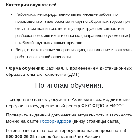
и
Категория слушателей:
крупногабаритных
грузов
Работники, непосредственно выполняющие работы по
при
перемещению тяжеловесных и крупногабаритных грузов при
отсутствии
отсутствии машин соответствующей грузоподъемности и
машин
разборке покосившихся и опасных (неправильно уложенных)
соответствующей
штабелей круглых лесоматериалов;
грузоподъемности
Лица, ответственные за организацию, выполнение и контроль
и
работ повышенной опасности.
разборке
Форма обучения:
Заочная. С применением дистанционных
покосившихся
образовательных технологий (ДОТ).
и
опасных
По итогам обучения:
(неправильно
уложенных)
– сведения о вашем документе Академия незамедлительно
штабелей
передаст в государственный реестр ФИС ФРДО и ЕИСОТ.
круглых
Проверить выданный документ на актуальность и законность
лесоматериалов
можно на сайте
Рособрнадзора
(внизу страницы сайта)
Готовы ответить на все интересующие вас вопросы по т.
8
800 300 26 28
(звонок бесплатный по России)